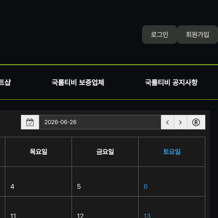
로그인
회원가입
트샵
국룰티비 보증업체
국룰티비 공지사항
목요일
금요일
토요일
4
5
6
11
12
13