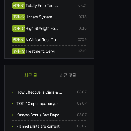
Totally Free Teeth Bleaching When You Begin Same-day Treatment
07.21
공지사항
Urinary System Incontinence Symptoms And Causes
07.18
공지사항
High Strength Focussed Ultrasound Hifu
07.16
공지사항
A Clinical Test Comes Along In Skin Collagen, Hydration, Flexibility, Creases, Scalp, And Hair Problem Following 12-week Oral Consumption Of A Supplement Having Hydrolysed Collagen
07.09
공지사항
Treatment, Service, And Area
07.09
공지사항
최근 글
최근 댓글
How Effective Is Cialis & How A lot Does It Monetary value?
08.07
ТОП-10 препаратов для потенции: разновидности, список лучших
08.07
Kasyno Bonus Bez Depozytu: What A Mistake!
08.07
Flannel shirts are currently in style, not only in men’s trend, but in women’s vogue as well. There are a great number of online outlets that sells clergy shirts and various other sort of liturgical vestments. Oh, I hadn't seen I looked good. Thanks,
08.07