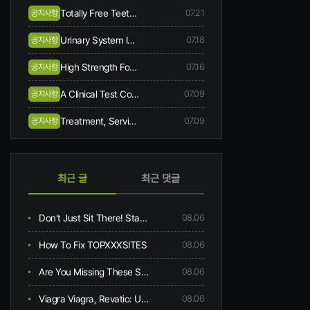
Totally Free Teeth Bleaching When You Begin Same-day Treatment
07.21
공지사항
Urinary System Incontinence Symptoms And Causes
07.18
공지사항
High Strength Focussed Ultrasound Hifu
07.16
공지사항
A Clinical Test Comes Along In Skin Collagen, Hydration, Flexibility, Creases, Scalp, And Hair Problem Following 12-week Oral Consumption Of A Supplement Having Hydrolysed Collagen
07.09
공지사항
Treatment, Service, And Area
07.09
공지사항
최근 글
최근 댓글
Don't Just Sit There! Start Getting More Kasyno Bonus Bez Depozytu
08.06
How To Fix TOPXXXSITES
08.06
Are You Missing These Secret No-Fee Slavic Gems?
08.06
Viagra Viagra, Revatio: Uses, Pull Effects, Interactions, Pictures, Warnings & Dosing
08.06