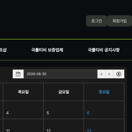
로그인
회원가입
트샵
국룰티비 보증업체
국룰티비 공지사항
목요일
금요일
토요일
4
5
6
11
12
13