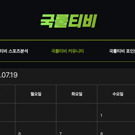
티비 스포츠분석
국룰티비 커뮤니티
국룰티비 포인
07.19
일
월요일
화요일
수요일
1
6
7
8