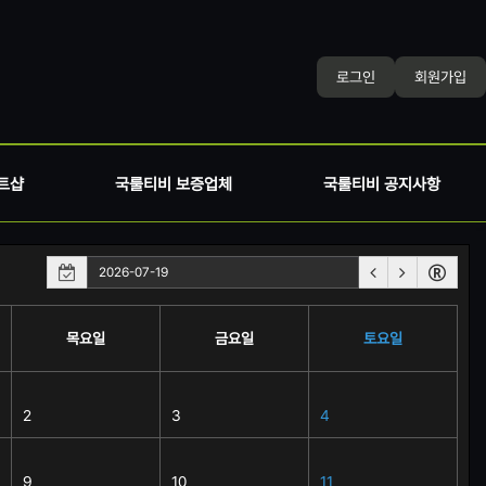
로그인
회원가입
트샵
국룰티비 보증업체
국룰티비 공지사항
목요일
금요일
토요일
2
3
4
9
10
11