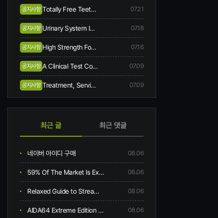
Totally Free Teeth Bleaching When You Begin Same-day Treatment
07.21
공지사항
Urinary System Incontinence Symptoms And Causes
07.18
공지사항
High Strength Focussed Ultrasound Hifu
07.16
공지사항
A Clinical Test Comes Along In Skin Collagen, Hydration, Flexibility, Creases, Scalp, And Hair Problem Following 12-week Oral Consumption Of A Supplement Having Hydrolysed Collagen
07.09
공지사항
Treatment, Service, And Area
07.09
공지사항
최근 글
최근 댓글
네이버 아이디 구매
08.06
59% Of The Market Is Excited about Broken Rice
08.06
Relaxed Guide to Streaming Free Shemale Hentai
08.06
AIDA64 Extreme Edition скачать задаром AIDA64 Extreme Edition 7 70.7500
08.06