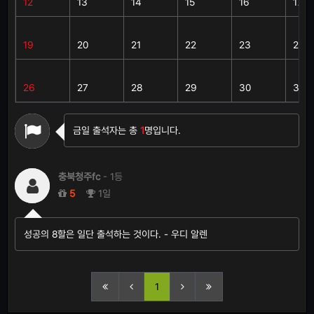
12
13
14
15
16
17
19
20
21
22
23
24
26
27
28
29
30
31
금일 출석자는 총
1
명입니다.
충북청주fc
- 1등
5
1일
성공의 8할은 일단 출석하는 것이다. - 우디 알렌
1