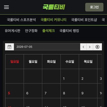
로그인
드
국룰티비 스포츠분석
국룰티비 커뮤니티
국룰티비 포인트샵
국
유머게시판
안구정화
출석체크
국룰티비 랭킹
일요일
월요일
화요일
수요일
목요일
금
1
2
3
5
6
7
8
9
10