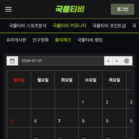
로그인
드
국룰티비 스포츠분석
국룰티비 커뮤니티
국룰티비 포인트샵
국
유머게시판
안구정화
출석체크
국룰티비 랭킹
일요일
월요일
화요일
수요일
목요일
금
1
2
3
5
6
7
8
9
10