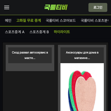
로그인
메인
고화질 무료 중계
국룰티비 스코어보드
국룰티비 스포츠분석
스포츠중계 A
스포츠중계 B
하이라이트
Сход развал автосервис в
Аксессуары для дома в
масте…
магазине…