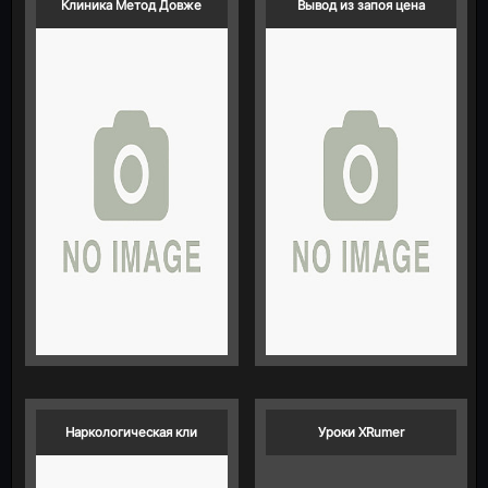
Клиника Метод Довже
Вывод из запоя цена
Наркологическая кли
Уроки XRumer