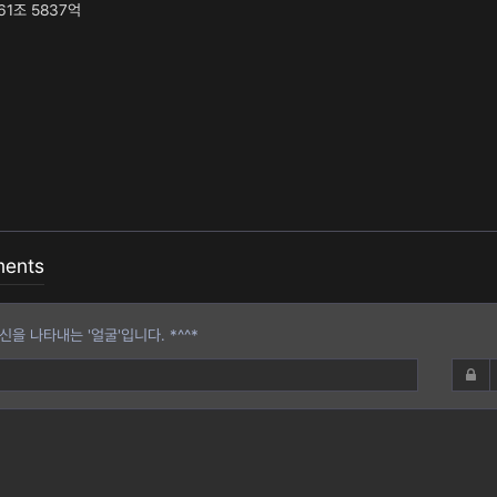
61조 5837억
ents
을 나타내는 '얼굴'입니다. *^^*