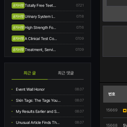
Totally Free Teeth Bleaching When You Begin Same-day Treatment
07.21
공지사항
Urinary System Incontinence Symptoms And Causes
07.18
공지사항
High Strength Focussed Ultrasound Hifu
07.16
공지사항
A Clinical Test Comes Along In Skin Collagen, Hydration, Flexibility, Creases, Scalp, And Hair Problem Following 12-week Oral Consumption Of A Supplement Having Hydrolysed Collagen
07.09
공지사항
새로고침
Treatment, Service, And Area
07.09
공지사항
최근 글
최근 댓글
Event Wall Honor
08.07
번호
Skin Tags: The Tags Your Skin Can Live Without
08.07
15669
My Results Earlier and Subsequently Examination the Go past 5 Better Manly Sweetening Pills
08.07
Unusual Article Finds The Inaccurate Techniques of 凯莉·罗基特
08.07
15668
5