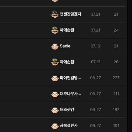
언젠간맞겠지
07.21
21
아에손캔
07.21
24
Sadie
07.16
21
아에손캔
07.12
26
라이언일병과하기
06.27
227
대추나무사람걸렸네-…
06.27
211
태조샷건
06.27
187
광복절반사
06.27
191