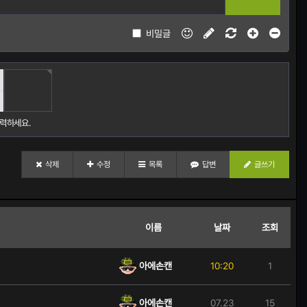
비밀글
자
성
기
력하세요.
삭제
수정
목록
답변
글쓰기
이름
날짜
조회
아에손캔
10:20
1
아에손캔
07.23
15