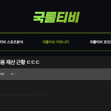
티비 스포츠분석
국룰티비 커뮤니티
국룰티비 포인
용 재산 근황 ㄷㄷㄷ
자랑
0
aver.com/mnews/article/448/0000616117?sid=101