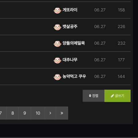
게또라이
06.27
158
뱃살공주
06.27
226
양들의메밀묵
06.27
232
대추나무
06.27
177
농약먹고 쿠우
06.27
144
정렬
글쓰기
7
8
9
10