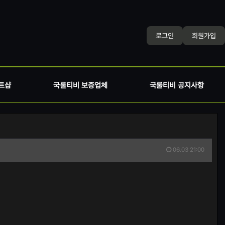
로그인
회원가입
트샵
국룰티비 보증업체
국룰티비 공지사항
06.03 21:00