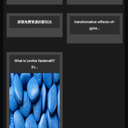
探索免费资源的新玩法
transformative-effects-of-
gyne…
What Is Levitra Vardenafil?
Ev…