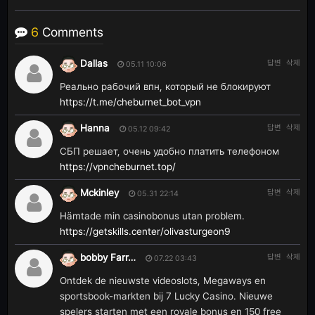
6
Comments
Dallas
답변
삭제
05.11 10:06
Реально рабочий впн, который не блокируют
https://t.me/cheburnet_bot_vpn
Hanna
답변
삭제
05.12 09:42
СБП решает, очень удобно платить телефоном
https://vpncheburnet.top/
Mckinley
답변
삭제
05.31 22:14
Hämtade min casinobonus utan problem.
https://getskills.center/olivasturgeon9
bobby Farr…
답변
삭제
07.22 03:43
Ontdek de nieuwste videoslots, Megaways en
sportsbook-markten bij 7 Lucky Casino. Nieuwe
spelers starten met een royale bonus en 150 free