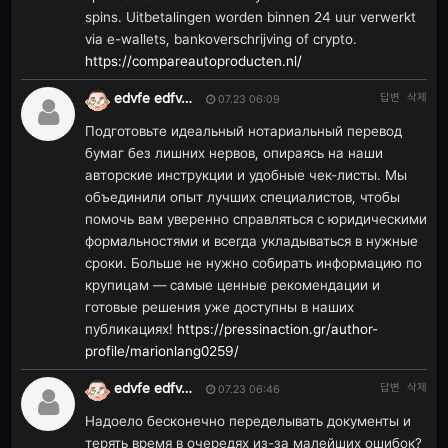
spins. Uitbetalingen worden binnen 24 uur verwerkt
via e-wallets, bankoverschrijving of crypto.
https://compareautoproducten.nl/
edvfe edfv…
답변
삭제
07.23 06:09
Подготовьте идеальный нотариальный перевод
бумаг без лишних нервов, опираясь на наши
авторские инструкции и удобные чек-листы. Мы
объединили опыт лучших специалистов, чтобы
помочь вам уверенно справляться с юридическими
формальностями и всегда укладываться в нужные
сроки. Больше не нужно собирать информацию по
крупицам — самые ценные рекомендации и
готовые решения уже доступны в наших
публикациях!
https://pressinaction.gr/author-
profile/marionlang0259/
edvfe edfv…
답변
삭제
07.23 06:46
Надоело бесконечно переделывать документы и
терять время в очередях из-за малейших ошибок?