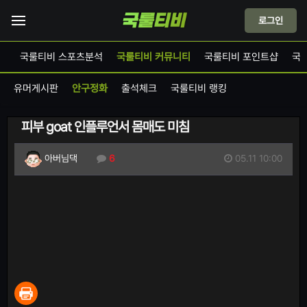
로그인
드
국룰티비 스포츠분석
국룰티비 커뮤니티
국룰티비 포인트샵
국
유머게시판
안구정화
출석체크
국룰티비 랭킹
피부 goat 인플루언서 몸매도 미침
05.11 10:00
아버님댁
6