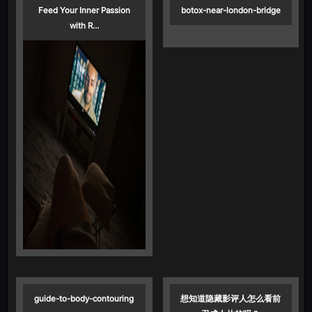
Feed Your Inner Passion
botox-near-london-bridge
with R…
guide-to-body-contouring
想知道隐藏影评人怎么看前