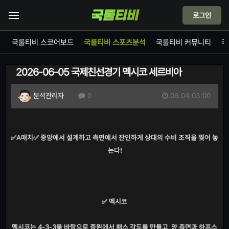
로그인
계
국룰티비 스코어보드
국룰티비 스포츠분석
국룰티비 커뮤니티
국
2026-06-05 국제친선경기 멕시코 세르비아
06.04 03:00
분석관리자
0
✅A매치✅ 중앙에서 설계하고 측면에서 잔인하게 상대의 수비 조직을 찢어 놓
는다!
✅ 멕시코
멕시코는 4-3-3을 바탕으로 중원에서 패스 각도를 만들고, 양 측면과 하프스