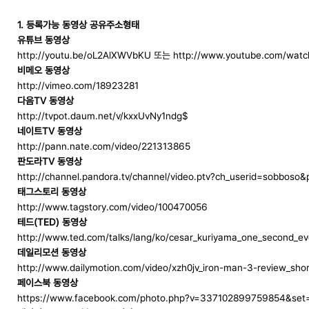
1. 등록가능 동영상 공유주소형태
유튜브 동영상
http://youtu.be/oL2AlXWVbKU 또는 http://www.youtube.com/wa
비메오 동영상
http://vimeo.com/18923281
다음TV 동영상
http://tvpot.daum.net/v/kxxUvNy1ndg$
네이트TV 동영상
http://pann.nate.com/video/221313865
판도라TV 동영상
http://channel.pandora.tv/channel/video.ptv?ch_userid=sobboso
태그스토리 동영상
http://www.tagstory.com/video/100470056
테드(TED) 동영상
http://www.ted.com/talks/lang/ko/cesar_kuriyama_one_second_ev
데일리모션 동영상
http://www.dailymotion.com/video/xzh0jv_iron-man-3-review_shor
페이스북 동영상
https://www.facebook.com/photo.php?v=337102899759854&set