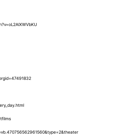
tch?v=oL2AlXWVbKU
&prgid=47491832
ery_day.html
tfilms
=vb.470756562961560&type=2&theater