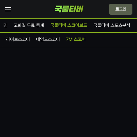
로그인
메인
고화질 무료 중계
국룰티비 스코어보드
국룰티비 스포츠분석
라이브스코어
네임드스코어
7M 스코어