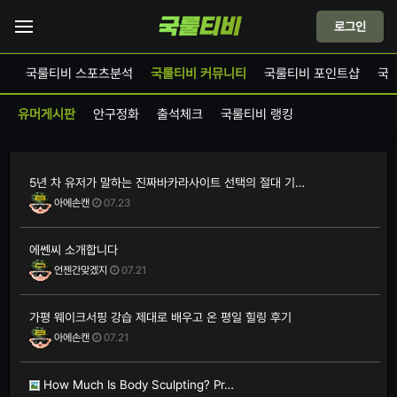
로그인
드
국룰티비 스포츠분석
국룰티비 커뮤니티
국룰티비 포인트샵
국
유머게시판
안구정화
출석체크
국룰티비 랭킹
5년 차 유저가 말하는 진짜바카라사이트 선택의 절대 기…
아에손캔
07.23
에쎈씨 소개합니다
언젠간맞겠지
07.21
가평 웨이크서핑 강습 제대로 배우고 온 평일 힐링 후기
아에손캔
07.21
How Much Is Body Sculpting? Pr…