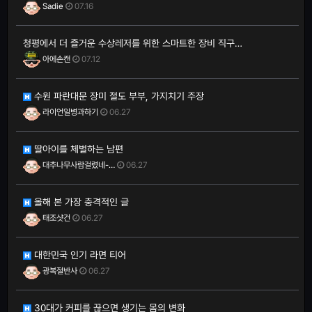
Sadie
07.16
청평에서 더 즐거운 수상레저를 위한 스마트한 장비 직구…
아에손캔
07.12
수원 파란대문 장미 절도 부부, 가지치기 주장
라이언일병과하기
06.27
딸아이를 체벌하는 남편
대추나무사람걸렸네-…
06.27
올해 본 가장 충격적인 글
태조샷건
06.27
대한민국 인기 라면 티어
광복절반사
06.27
30대가 커피를 끊으면 생기는 몸의 변화