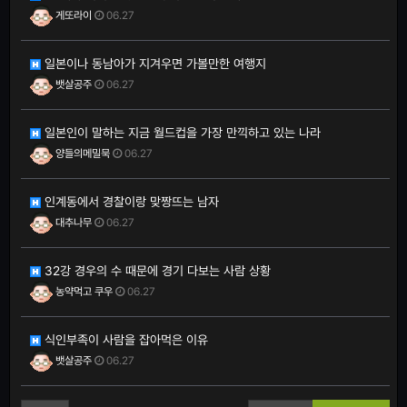
게또라이
06.27
일본이나 동남아가 지겨우면 가볼만한 여행지
뱃살공주
06.27
일본인이 말하는 지금 월드컵을 가장 만끽하고 있는 나라
양들의메밀묵
06.27
인계동에서 경찰이랑 맞짱뜨는 남자
대추나무
06.27
32강 경우의 수 때문에 경기 다보는 사람 상황
농약먹고 쿠우
06.27
식인부족이 사람을 잡아먹은 이유
뱃살공주
06.27