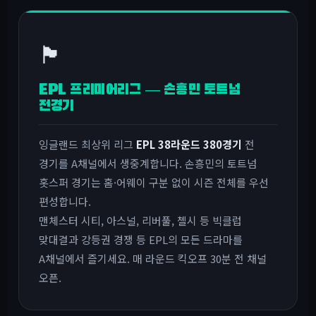
🏴󠁧󠁢󠁥󠁮󠁧󠁿
EPL 프리미어리그 — 손흥민 토트넘
전경기
잉글랜드 최상위 리그
EPL 38라운드 380경기
전
경기를 A채널에서 생중계합니다. 손흥민의 토트넘
홋스퍼 경기는 홈·어웨이 구분 없이 시즌 전체를 우선
편성합니다.
맨체스터 시티, 아스널, 리버풀, 첼시 등 빅클럽
맞대결과 강등권 경쟁 등 EPL의 모든 드라마를
A채널에서 즐기세요. 매 라운드 킥오프 30분 전 채널
오픈.