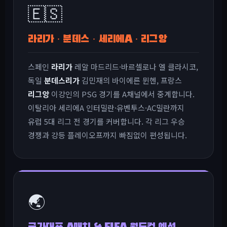
🇪🇸
라리가 · 분데스 · 세리에A · 리그앙
스페인
라리가
레알 마드리드·바르셀로나 엘 클라시코,
독일
분데스리가
김민재의 바이에른 뮌헨, 프랑스
리그앙
이강인의 PSG 경기를 A채널에서 중계합니다.
이탈리아 세리에A 인터밀란·유벤투스·AC밀란까지
유럽 5대 리그 전 경기를 커버합니다. 각 리그 우승
경쟁과 강등 플레이오프까지 빠짐없이 편성됩니다.
🌏