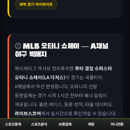
새벽 경기 하이라이트
⚾ MLB 오타니 쇼헤이 — A채널
야구 빅매치
메이저리그 역사상 전무후무한
투타 겸업 슈퍼스타
오타니 쇼헤이(LA 다저스)
의 경기는 국룰티비
A채널에서 우선 편성합니다. 오타니의 선발
등판일에는 경기 시작 1시간 전부터 배너 알림이
제공됩니다. 홈런 레이스, 등판 성적, 타율 데이터도
라이브스코어
에서 실시간으로 확인하실 수 있습니다.
김하성(샌디에이고 파드리스)
의 수비·타격 활약도
스포츠중계
스포츠분석
보증업체
채팅
머니전환