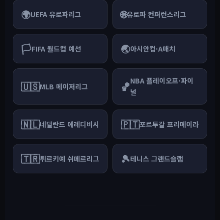
🌍
🌐
UEFA 유로파리그
유로파 컨퍼런스리그
🏳
🌏
FIFA 월드컵 예선
아시안컵·A매치
NBA 플레이오프·파이
🇺🇸
🏀
MLB 메이저리그
널
🇳🇱
🇵🇹
네덜란드 에레디비시
포르투갈 프리메이라
🇹🇷
🎾
튀르키예 쉬페르리그
테니스 그랜드슬램