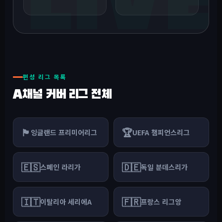
편성 리그 목록
A채널 커버 리그 전체
🏴󠁧󠁢󠁥󠁮󠁧󠁿
🏆
잉글랜드 프리미어리그
UEFA 챔피언스리그
🇪🇸
🇩🇪
스페인 라리가
독일 분데스리가
🇮🇹
🇫🇷
이탈리아 세리에A
프랑스 리그앙