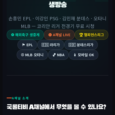
생방송
손흥민 EPL · 이강인 PSG · 김민재 분데스 · 오타니
MLB — 코리안 리거 전경기 무료 시청
⚽ 해외축구 생중계
🔴 A채널 LIVE
🏆 챔피언스리그
🏴󠁧󠁢󠁥󠁮󠁧󠁿 EPL
🇪🇸 라리가
🇩🇪 분데스리가
⚾ MLB 오타니
🏀 NBA
📱 모바일 OK
A채널 소개
국룰티비 A채널에서 무엇을 볼 수 있나요?