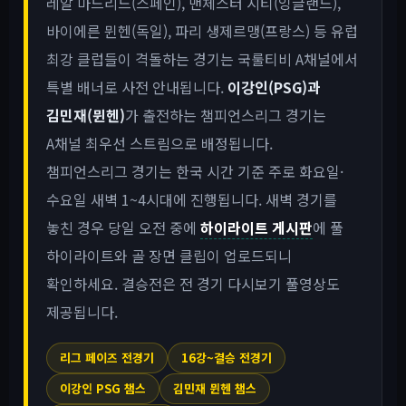
레알 마드리드(스페인), 맨체스터 시티(잉글랜드),
바이에른 뮌헨(독일), 파리 생제르맹(프랑스) 등 유럽
최강 클럽들이 격돌하는 경기는 국룰티비 A채널에서
특별 배너로 사전 안내됩니다.
이강인(PSG)과
김민재(뮌헨)
가 출전하는 챔피언스리그 경기는
A채널 최우선 스트림으로 배정됩니다.
챔피언스리그 경기는 한국 시간 기준 주로 화요일·
수요일 새벽 1~4시대에 진행됩니다. 새벽 경기를
놓친 경우 당일 오전 중에
하이라이트 게시판
에 풀
하이라이트와 골 장면 클립이 업로드되니
확인하세요. 결승전은 전 경기 다시보기 풀영상도
제공됩니다.
리그 페이즈 전경기
16강~결승 전경기
이강인 PSG 챔스
김민재 뮌헨 챔스