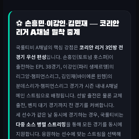
⚽ 손흥민·이강인·김민재 — 코리안
리거 A채널 밀착 중계
국룰티비 A채널의 핵심 강점은
코리안 리거 3인방 전
경기 우선 편성
입니다. 손흥민(토트넘 홋스퍼)이
출전하는 EPL 38경기, 이강인(파리 생제르맹)의
리그앙·챔피언스리그, 김민재(바이에른 뮌헨)의
분데스리가·챔피언스리그 경기가 시즌 내내 A채널
메인 스트림으로 배정됩니다. 선발 출전은 물론 교체
출전, 벤치 대기 경기까지 전 경기를 커버합니다.
세 선수가 같은 날 동시에 경기하는 경우, 국룰티비는
다중 소스 병렬 스트리밍
을 통해 모든 경기를 동시에
지원합니다. 응원하는 선수에 맞는 스트림을 선택해