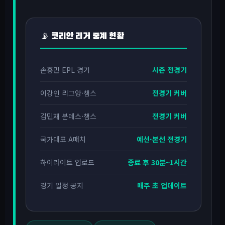
📡 코리안 리거 중계 현황
손흥민 EPL 경기
시즌 전경기
이강인 리그앙·챔스
전경기 커버
김민재 분데스·챔스
전경기 커버
국가대표 A매치
예선·본선 전경기
하이라이트 업로드
종료 후 30분~1시간
경기 일정 공지
매주 초 업데이트