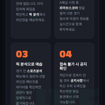
A채널 시청 중
전에 열립니다. 미리
라이브스코어
탭을
접속해 화질을
열어 다른 경기
확인하고
픽 분석
에서
점수와 득점자 정보를
라인업을 예습하세요.
실시간으로 함께
파악하세요.
03
04
픽 분석으로 예습
접속 불가 시 공지
확인
경기 전
스포츠분석
차단으로 접속이 안
메뉴에서 결장자·선발
될 경우
공지사항
에서
라인업·배당흐름
최신 우회 도메인을
데이터를 확인하면
확인하면 동일
관전이 훨씬
환경에서 시청
입체적으로
가능합니다.
즐거워집니다.