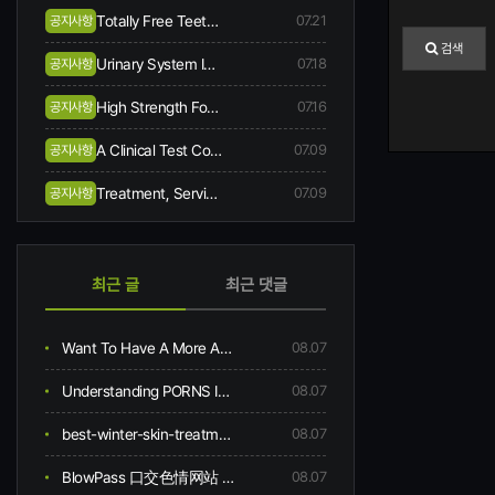
Totally Free Teeth Bleaching When You Begin Same-day Treatment
07.21
공지사항
검색
Urinary System Incontinence Symptoms And Causes
07.18
공지사항
High Strength Focussed Ultrasound Hifu
07.16
공지사항
A Clinical Test Comes Along In Skin Collagen, Hydration, Flexibility, Creases, Scalp, And Hair Problem Following 12-week Oral Consumption Of A Supplement Having Hydrolysed Collagen
07.09
공지사항
Treatment, Service, And Area
07.09
공지사항
최근 글
최근 댓글
Want To Have A More Appealing Kasyno Bonus Bez Depozytu? Read This!
08.07
Understanding PORNS ITES
08.07
best-winter-skin-treatments
08.07
BlowPass 口交色情网站 Blowpass com
08.07