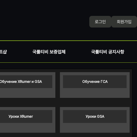
로그인
회원가입
트샵
국룰티비 보증업체
국룰티비 공지사항
Обучение XRumer и GSA
Обучение ГСА
Уроки XRumer
Уроки GSA