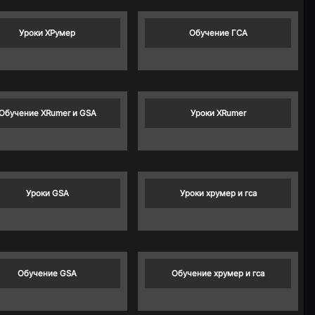
Уроки ХРумер
Обучение ГСА
Обучение XRumer и GSA
Уроки XRumer
Уроки GSA
Уроки хрумер и гса
Обучение GSA
Обучение хрумер и гса