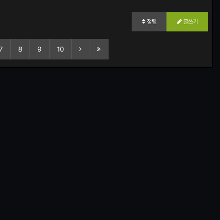
정렬
글쓰기
7
8
9
10