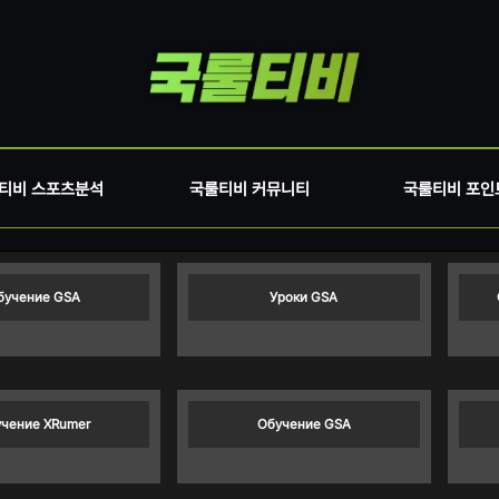
티비 스포츠분석
국룰티비 커뮤니티
국룰티비 포인
бучение GSA
Уроки GSA
чение XRumer
Обучение GSA