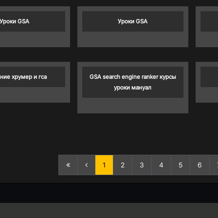
Уроки GSA
Уроки GSA
ние хрумер и гса
GSA search engine ranker курсы
уроки мануал
1
2
3
4
5
6