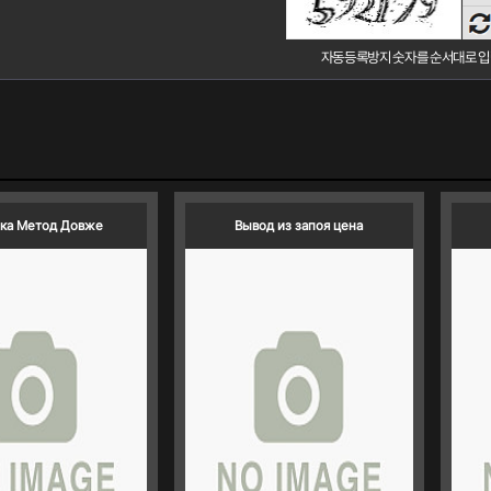
음
듣
자동등록방지 숫자를 순서대로 입
ка Метод Довже
Вывод из запоя цена