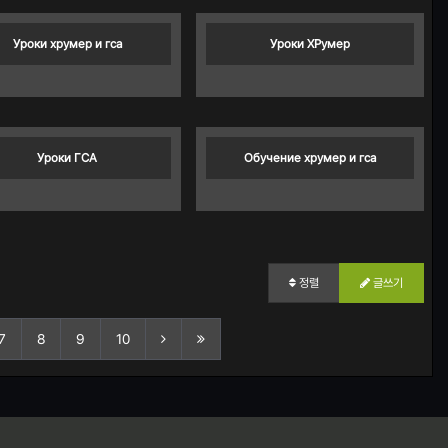
Уроки хрумер и гса
Уроки ХРумер
Уроки ГСА
Обучение хрумер и гса
정렬
글쓰기
7
8
9
10