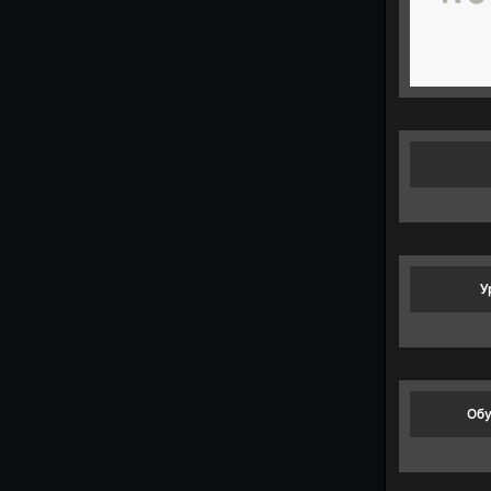
У
Обу