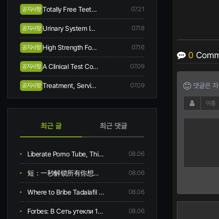
Totally Free Teeth Bleaching When You Begin Same-day Treatment
07.21
공지사항
Urinary System Incontinence Symptoms And Causes
07.18
공지사항
High Strength Focussed Ultrasound Hifu
07.16
공지사항
0
Comm
A Clinical Test Comes Along In Skin Collagen, Hydration, Flexibility, Creases, Scalp, And Hair Problem Following 12-week Oral Consumption Of A Supplement Having Hydrolysed Collagen
07.09
공지사항
Treatment, Service, And Area
07.09
댓글은 자신
공지사항
최근 글
최근 댓글
Liberate Porno Tube, Thirty Videos & Movies
08.06
短：一秒解锁所有你想要的成人电影内容
08.06
Where to Bribe Tadalafil Online
08.06
Forbes: В Сеть утекли 16 млрд паролей от Telegram, Google, Instagram и Facebook
08.06