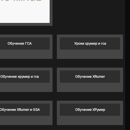
Обучение ГСА
Уроки хрумер и гса
Обучение хрумер и гса
Обучение XRumer
Обучение XRumer и GSA
Обучение ХРумер