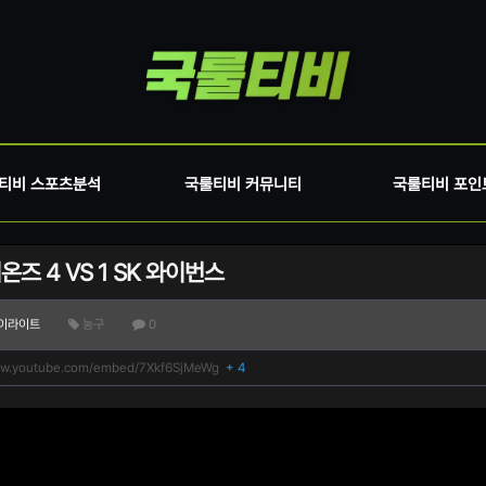
티비 스포츠분석
국룰티비 커뮤니티
국룰티비 포인
온즈 4 VS 1 SK 와이번스
이라이트
농구
0
ww.youtube.com/embed/7Xkf6SjMeWg
+ 4