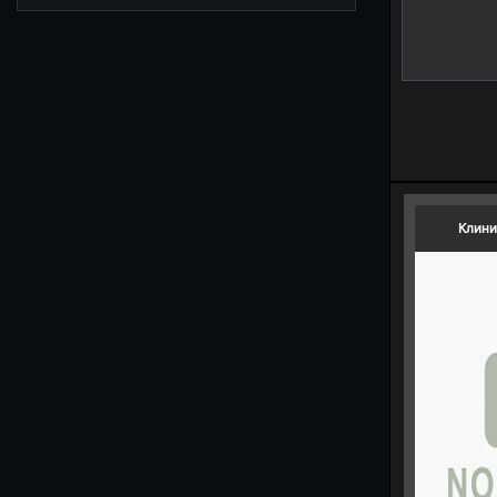
새로고침
Клини