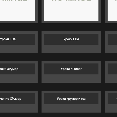
Уроки ГСА
Уроки ГСА
роки ХРумер
Уроки XRumer
чение ХРумер
Уроки хрумер и гса