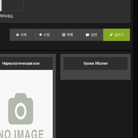
성
기
력하세요.
삭제
수정
목록
답변
글쓰기
Наркологическая кли
Уроки XRumer