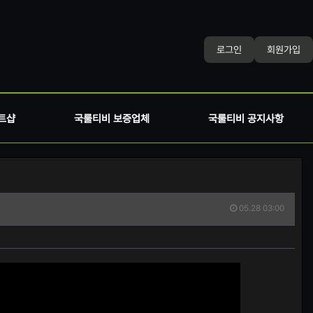
로그인
회원가입
트샵
국룰티비 보증업체
국룰티비 공지사항
05.28 03:00