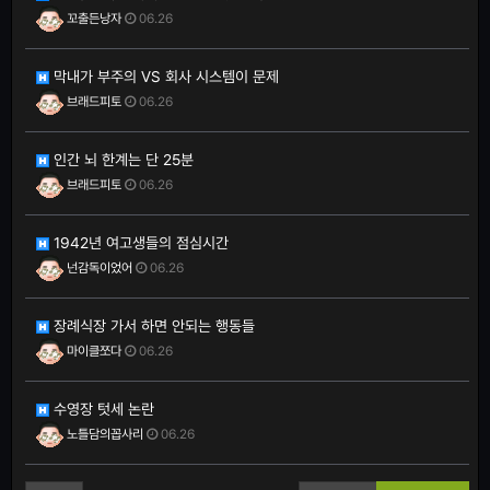
꼬출든낭자
06.26
막내가 부주의 VS 회사 시스템이 문제
브래드피토
06.26
인간 뇌 한계는 단 25분
브래드피토
06.26
1942년 여고생들의 점심시간
넌감독이었어
06.26
장례식장 가서 하면 안되는 행동들
마이클쪼다
06.26
수영장 텃세 논란
노틀담의꼽사리
06.26