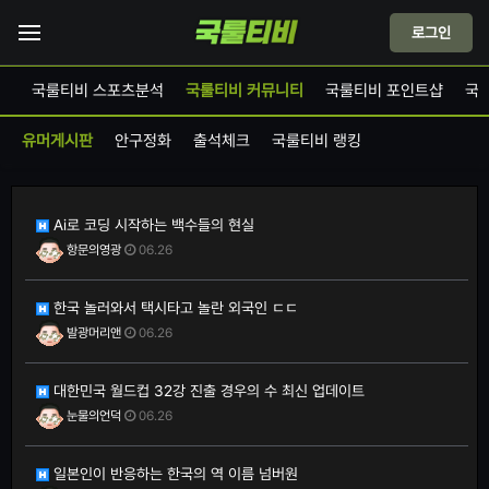
로그인
드
국룰티비 스포츠분석
국룰티비 커뮤니티
국룰티비 포인트샵
국
유머게시판
안구정화
출석체크
국룰티비 랭킹
Ai로 코딩 시작하는 백수들의 현실
항문의영광
06.26
한국 놀러와서 택시타고 놀란 외국인 ㄷㄷ
발광머리앤
06.26
대한민국 월드컵 32강 진출 경우의 수 최신 업데이트
눈물의언덕
06.26
일본인이 반응하는 한국의 역 이름 넘버원