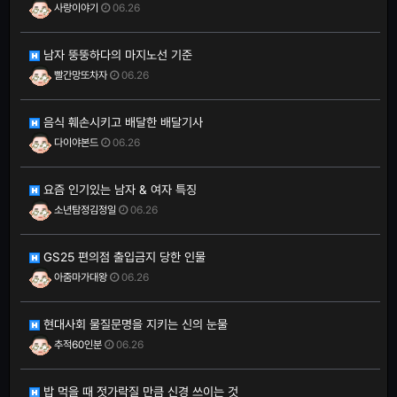
사랑이야기
06.26
남자 뚱뚱하다의 마지노선 기준
빨간망또차자
06.26
음식 훼손시키고 배달한 배달기사
다이야본드
06.26
요즘 인기있는 남자 & 여자 특징
소년탐정김정일
06.26
GS25 편의점 출입금지 당한 인물
아줌마가대왕
06.26
현대사회 물질문명을 지키는 신의 눈물
추적60인분
06.26
밥 먹을 때 젓가락질 만큼 신경 쓰이는 것