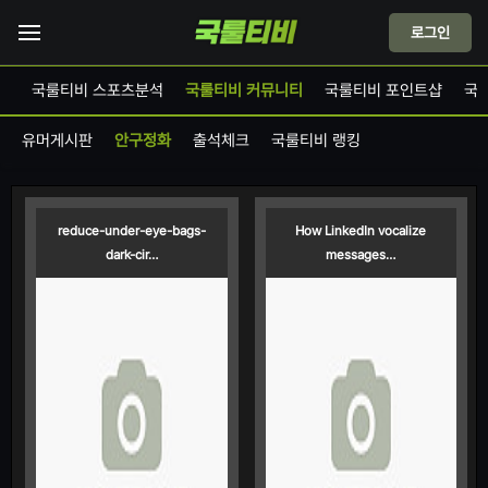
로그인
드
국룰티비 스포츠분석
국룰티비 커뮤니티
국룰티비 포인트샵
국
유머게시판
안구정화
출석체크
국룰티비 랭킹
reduce-under-eye-bags-
How LinkedIn vocalize
dark-cir…
messages…