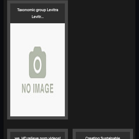
Taxonomic group Levitra
Levitr…
we ️ HD relieve porn videos!
Creating Sustainable