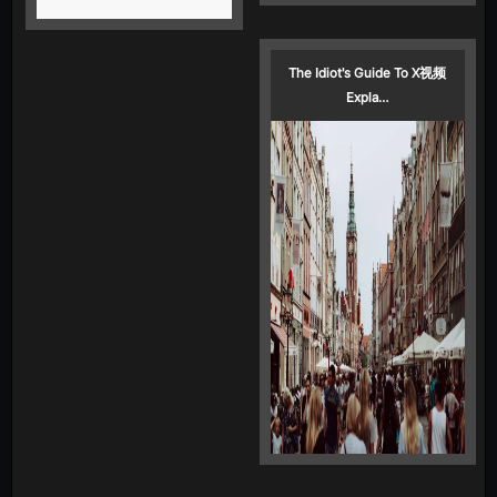
The Idiot's Guide To X视频
Expla…