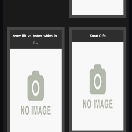
brow-lift-vs-botox-which-is-
Smut Gifs
ri…