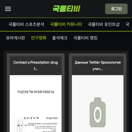
로그인
드
국룰티비 스포츠분석
국룰티비 커뮤니티
국룰티비 포인트샵
국
유머게시판
안구정화
출석체크
국룰티비 랭킹
Contract a Prescription drug
Данные Twitter Хронология
f…
утеч…