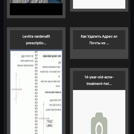
Levitra vardenafil
Как Удалить Адрес эл
prescriptio…
Почты из …
14-year-old-acne-
treatment-hel…