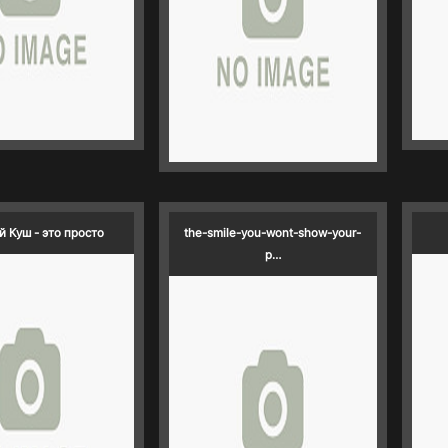
 Куш - это просто
the-smile-you-wont-show-your-
p…