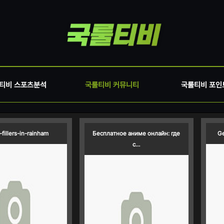
티비 스포츠분석
국룰티비 커뮤니티
국룰티비 포인
-fillers-in-rainham
Бесплатное аниме онлайн: где
Ge
с…