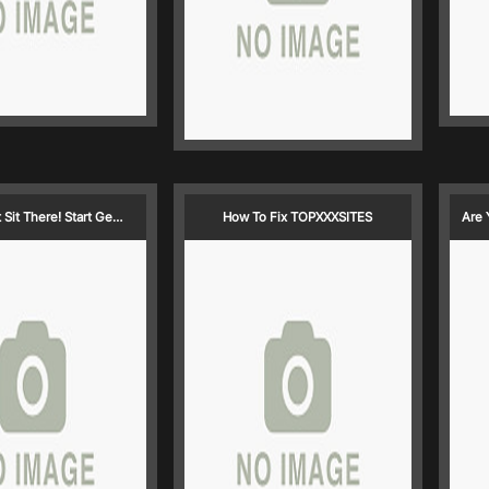
t Sit There! Start Ge…
How To Fix TOPXXXSITES
Are 