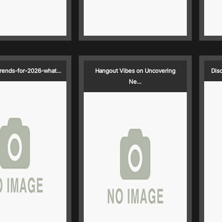
trends-for-2026-what…
Hangout Vibes on Uncovering
Dis
Ne…