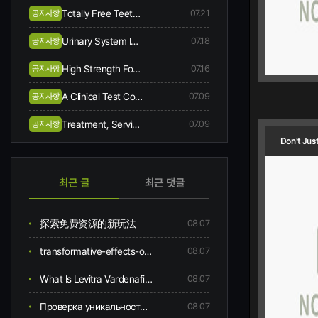
Totally Free Teeth Bleaching When You Begin Same-day Treatment
07.21
공지사항
Urinary System Incontinence Symptoms And Causes
07.18
공지사항
High Strength Focussed Ultrasound Hifu
07.16
공지사항
A Clinical Test Comes Along In Skin Collagen, Hydration, Flexibility, Creases, Scalp, And Hair Problem Following 12-week Oral Consumption Of A Supplement Having Hydrolysed Collagen
07.09
공지사항
Treatment, Service, And Area
07.09
공지사항
Don't Jus
최근 글
최근 댓글
探索免费资源的新玩法
08.07
transformative-effects-of-gynecomastia-surgery
08.07
What Is Levitra Vardenafil? Everything You Want to Know
08.07
Проверка уникальности сайта сервис для анализа контента веб страниц сайта
08.07