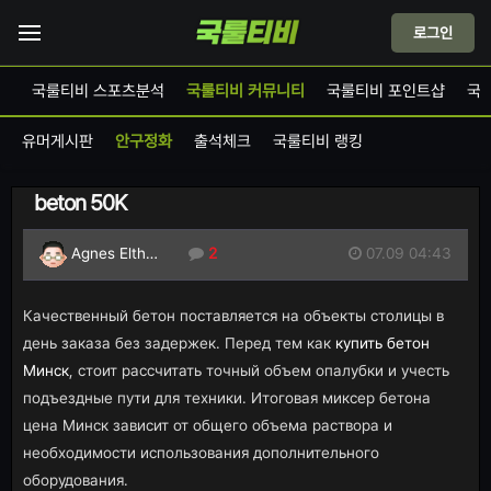
로그인
드
국룰티비 스포츠분석
국룰티비 커뮤니티
국룰티비 포인트샵
국
유머게시판
안구정화
출석체크
국룰티비 랭킹
beton 50K
07.09 04:43
Agnes Elth…
2
Качественный бетон поставляется на объекты столицы в
день заказа без задержек. Перед тем как
купить бетон
Минск
, стоит рассчитать точный объем опалубки и учесть
подъездные пути для техники. Итоговая миксер бетона
цена Минск зависит от общего объема раствора и
необходимости использования дополнительного
оборудования.