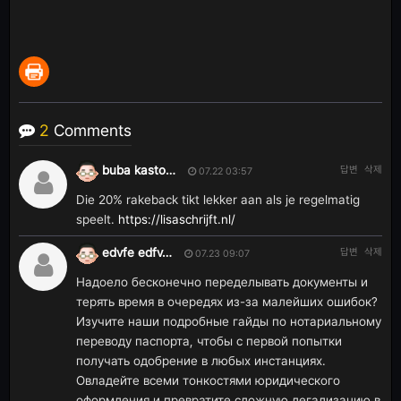
2
Comments
buba kasto…
답변
삭제
07.22 03:57
Die 20% rakeback tikt lekker aan als je regelmatig
speelt.
https://lisaschrijft.nl/
edvfe edfv…
답변
삭제
07.23 09:07
Надоело бесконечно переделывать документы и
терять время в очередях из-за малейших ошибок?
Изучите наши подробные гайды по нотариальному
переводу паспорта, чтобы с первой попытки
получать одобрение в любых инстанциях.
Овладейте всеми тонкостями юридического
оформления и превратите сложную легализацию в